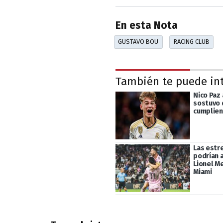
En esta Nota
GUSTAVO BOU
RACING CLUB
También te puede in
Nico Paz 
sostuvo 
cumplien
Las estr
podrían 
Lionel Me
Miami