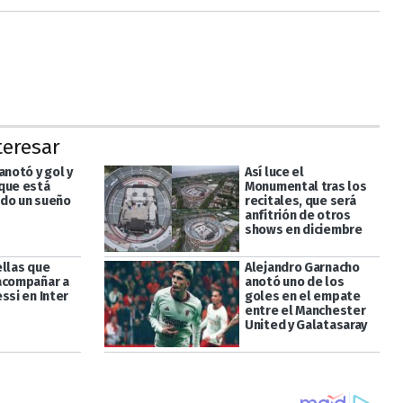
teresar
anotó y gol y
Así luce el
que está
Monumental tras los
do un sueño
recitales, que será
anfitrión de otros
shows en diciembre
ellas que
Alejandro Garnacho
acompañar a
anotó uno de los
ssi en Inter
goles en el empate
entre el Manchester
United y Galatasaray