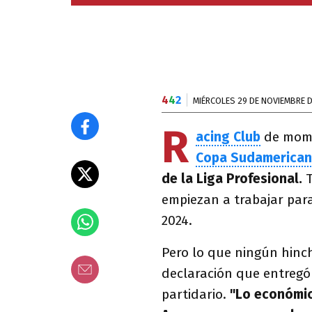
4
4
2
MIÉRCOLES 29 DE NOVIEMBRE D
R
acing Club
de mome
Copa Sudamerica
de la Liga Profesional.
T
empiezan a trabajar par
2024.
Pero lo que ningún hinc
declaración que entreg
partidario.
"Lo económic