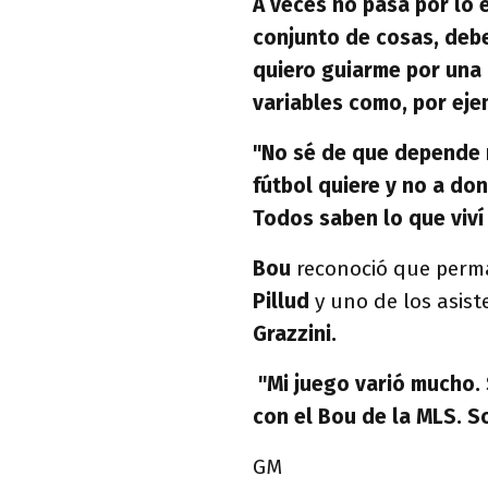
A veces no pasa por lo 
conjunto de cosas, debe
quiero guiarme por una c
variables como, por ejem
"No sé de que depende mi
fútbol quiere y no a do
Todos saben lo que viví
Bou
reconoció que perm
Pillud
y uno de los asist
Grazzini.
"Mi juego varió mucho. 
con el Bou de la MLS. S
GM