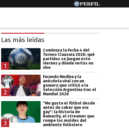
Las más leídas
Comienza la Fecha 4 del
Torneo Clausura 2026: qué
partidos se juegan este
viernes y dónde verlos en
1
vivo
Facundo Medina y la
anécdota viral con un
gomero que criticó a la
Selección Argentina tras el
2
Mundial 2026
"Me gusta el fútbol desde
antes de saber que era
gay": la historia de
Ramacity, el streamer que
rompe los moldes del
3
ambiente futbolero