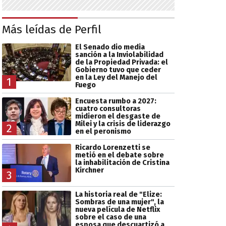
Más leídas de Perfil
El Senado dio media
sanción a la Inviolabilidad
de la Propiedad Privada: el
Gobierno tuvo que ceder
en la Ley del Manejo del
1
Fuego
Encuesta rumbo a 2027:
cuatro consultoras
midieron el desgaste de
Milei y la crisis de liderazgo
2
en el peronismo
Ricardo Lorenzetti se
metió en el debate sobre
la inhabilitación de Cristina
Kirchner
3
La historia real de "Elize:
Sombras de una mujer", la
nueva película de Netflix
sobre el caso de una
esposa que descuartizó a