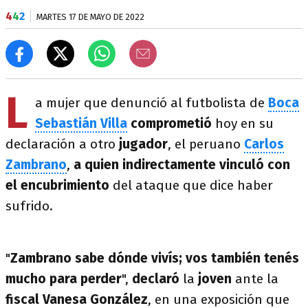
4
4
2
MARTES 17 DE MAYO DE 2022
L
a mujer que denunció al futbolista de
Boca
Sebastián Villa
comprometió
hoy en su
declaración a otro
jugador
, el peruano
Carlos
Zambrano
,
a quien indirectamente vinculó con
el encubrimiento
del ataque que dice haber
sufrido.
"
Zambrano sabe dónde vivís; vos también tenés
mucho para perder
",
declaró
la
joven
ante la
fiscal Vanesa González
, en una exposición que