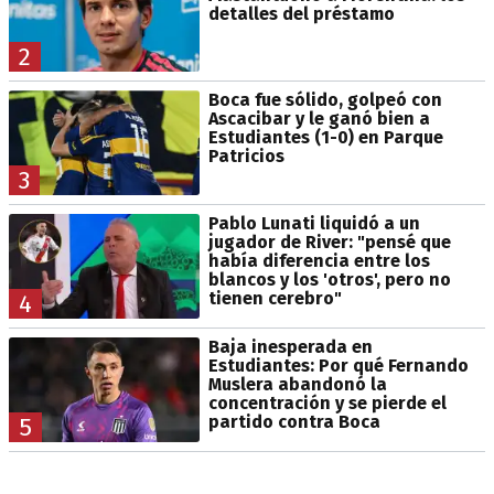
detalles del préstamo
2
Boca fue sólido, golpeó con
Ascacibar y le ganó bien a
Estudiantes (1-0) en Parque
Patricios
3
Pablo Lunati liquidó a un
jugador de River: "pensé que
había diferencia entre los
blancos y los 'otros', pero no
tienen cerebro"
4
Baja inesperada en
Estudiantes: Por qué Fernando
Muslera abandonó la
concentración y se pierde el
partido contra Boca
5