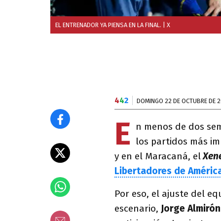
EL ENTRENADOR YA PIENSA EN LA FINAL.
| X
4
4
2
DOMINGO 22 DE OCTUBRE DE 
E
n menos de dos se
los partidos más im
y en el Maracaná, el
Xene
Libertadores de América
Por eso, el ajuste del e
escenario,
Jorge Almiró