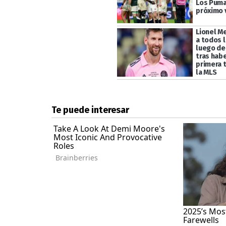
Los Puma
próximo 
Lionel M
a todos 
luego de
tras hab
primera 
la MLS