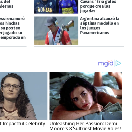
s del
Cavani: "Erra goles
viernes
porque crea las
jugadas"
essi enamoró
Argentina alcanzó la
los hinchas
séptima medalla en
 su posteo
los Juegos
er jugado su
Panamericanos
temporada en