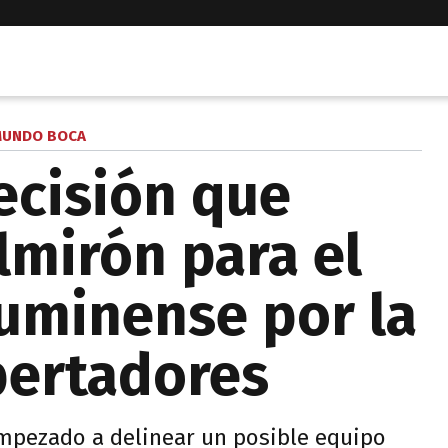
UNDO BOCA
ecisión que
lmirón para el
luminense por la
ibertadores
empezado a delinear un posible equipo