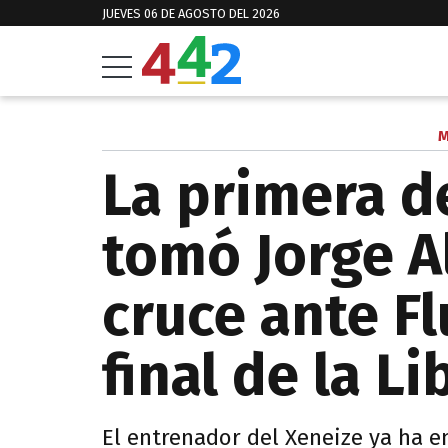
JUEVES 06 DE AGOSTO DEL 2026
M
La primera d
tomó Jorge A
cruce ante F
final de la L
El entrenador del Xeneize ya ha 