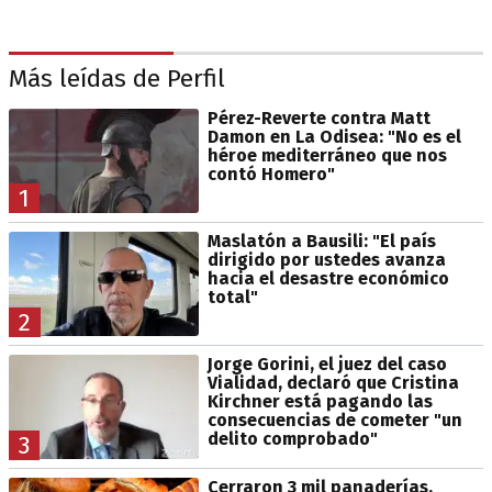
Más leídas de Perfil
Pérez-Reverte contra Matt
Damon en La Odisea: "No es el
héroe mediterráneo que nos
contó Homero"
1
Maslatón a Bausili: "El país
dirigido por ustedes avanza
hacia el desastre económico
total"
2
Jorge Gorini, el juez del caso
Vialidad, declaró que Cristina
Kirchner está pagando las
consecuencias de cometer "un
delito comprobado"
3
Cerraron 3 mil panaderías,