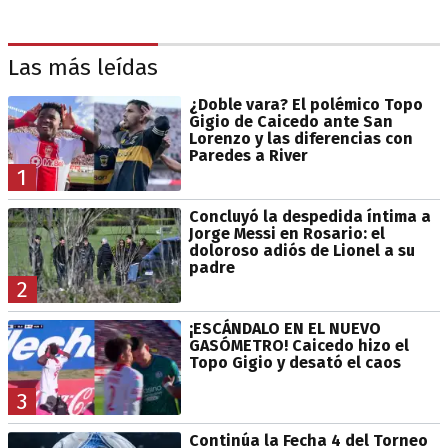
Las más leídas
¿Doble vara? El polémico Topo
Gigio de Caicedo ante San
Lorenzo y las diferencias con
Paredes a River
1
Concluyó la despedida íntima a
Jorge Messi en Rosario: el
doloroso adiós de Lionel a su
padre
2
¡ESCÁNDALO EN EL NUEVO
GASÓMETRO! Caicedo hizo el
Topo Gigio y desató el caos
3
Continúa la Fecha 4 del Torneo