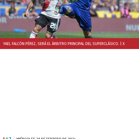
YAEL FALCÓN PÉREZ, SERÁ EL ÁRBITRO PRINCIPAL DEL SUPERCLÁSICO.
| X
4
4
2