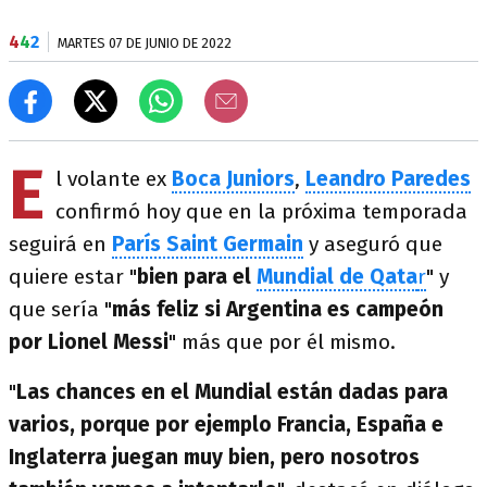
4
4
2
MARTES 07 DE JUNIO DE 2022
E
l volante ex
Boca Juniors
,
Leandro Paredes
confirmó hoy que en la próxima temporada
seguirá en
París Saint Germain
y aseguró que
quiere estar "
bien para el
Mundial de Qata
r
" y
que sería "
más feliz si Argentina es campeón
por Lionel Messi
" más que por él mismo.
"
Las chances en el Mundial están dadas para
varios, porque por ejemplo Francia, España e
Inglaterra juegan muy bien, pero nosotros