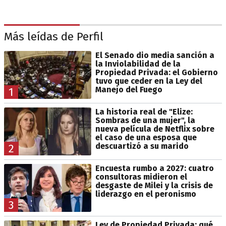
Más leídas de Perfil
El Senado dio media sanción a
la Inviolabilidad de la
Propiedad Privada: el Gobierno
tuvo que ceder en la Ley del
Manejo del Fuego
1
La historia real de "Elize:
Sombras de una mujer", la
nueva película de Netflix sobre
el caso de una esposa que
descuartizó a su marido
2
Encuesta rumbo a 2027: cuatro
consultoras midieron el
desgaste de Milei y la crisis de
liderazgo en el peronismo
3
Ley de Propiedad Privada: qué