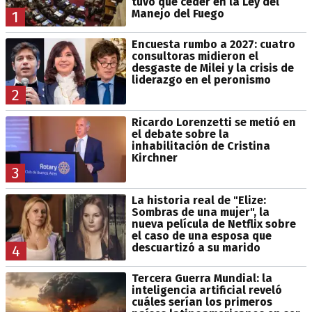
tuvo que ceder en la Ley del
Manejo del Fuego
1
Encuesta rumbo a 2027: cuatro
consultoras midieron el
desgaste de Milei y la crisis de
liderazgo en el peronismo
2
Ricardo Lorenzetti se metió en
el debate sobre la
inhabilitación de Cristina
Kirchner
3
La historia real de "Elize:
Sombras de una mujer", la
nueva película de Netflix sobre
el caso de una esposa que
descuartizó a su marido
4
Tercera Guerra Mundial: la
inteligencia artificial reveló
cuáles serían los primeros