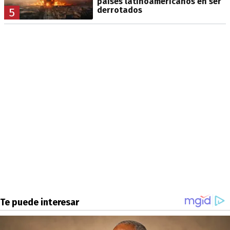
países latinoamericanos en ser
derrotados
5