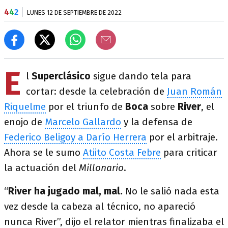
4
4
2
LUNES 12 DE SEPTIEMBRE DE 2022
E
l
Superclásico
sigue dando tela para
cortar: desde la celebración de
Juan Román
Riquelme
por el triunfo de
Boca
sobre
River
, el
enojo de
Marcelo Gallardo
y la defensa de
Federico Beligoy a Darío Herrera
por el arbitraje.
Ahora se le sumo
Atiito Costa Febre
para criticar
la actuación del
Millonario
.
“
River ha jugado mal, mal.
No le salió nada esta
vez desde la cabeza al técnico, no apareció
nunca River”, dijo el relator mientras finalizaba el