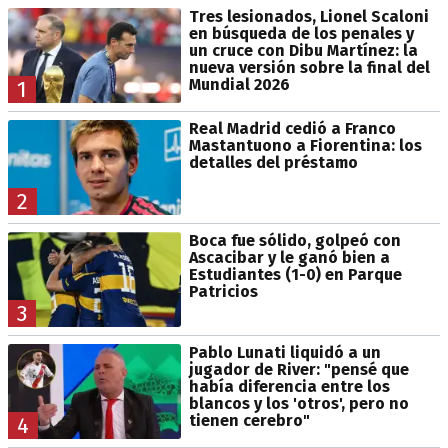
Tres lesionados, Lionel Scaloni
en búsqueda de los penales y
un cruce con Dibu Martínez: la
nueva versión sobre la final del
Mundial 2026
1
Real Madrid cedió a Franco
Mastantuono a Fiorentina: los
detalles del préstamo
2
Boca fue sólido, golpeó con
Ascacibar y le ganó bien a
Estudiantes (1-0) en Parque
Patricios
3
Pablo Lunati liquidó a un
jugador de River: "pensé que
había diferencia entre los
blancos y los 'otros', pero no
tienen cerebro"
4