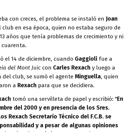
ba con creces, el problema se instaló en
Joan
l club en esa época, quien no estaba seguro de
13 años que tenía problemas de crecimiento y ni
 cuarenta.
ó el 14 de diciembre, cuando
Gaggioli
fue a
ia del
Mont Juic
con
Carles Rexach
y luego a
a del club, se sumó el agente
Minguella
, quien
naron a
Rexach
para que se decidiera.
xach
tomó una servilleta de papel y escribió: "
En
embre del 2000 y en presencia de los Sres.
os Rexach Secretario Técnico del F.C.B. se
ponsabilidad y a pesar de algunas opiniones