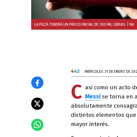
LA PIEZA TENDRÁ UN PRECIO INICIAL DE 300 MIL LIBRAS.
| NA
4
4
2
MIÉRCOLES 31 DE ENERO DE 20
C
asi como un acto d
Messi
se torna en 
absolutamente consagra
distintos elementos que
mayor interés.