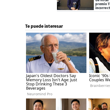
de votar 
premio T
incorrec