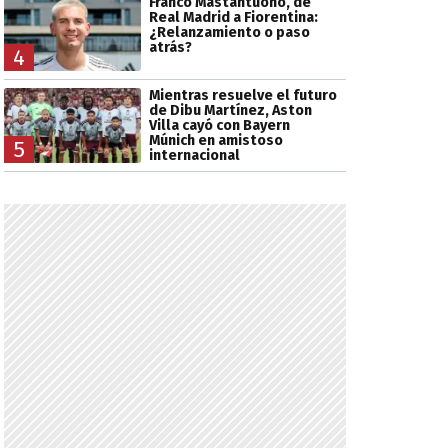
Franco Mastantuono, de
Real Madrid a Fiorentina:
¿Relanzamiento o paso
atrás?
4
Mientras resuelve el futuro
de Dibu Martínez, Aston
Villa cayó con Bayern
Múnich en amistoso
5
internacional