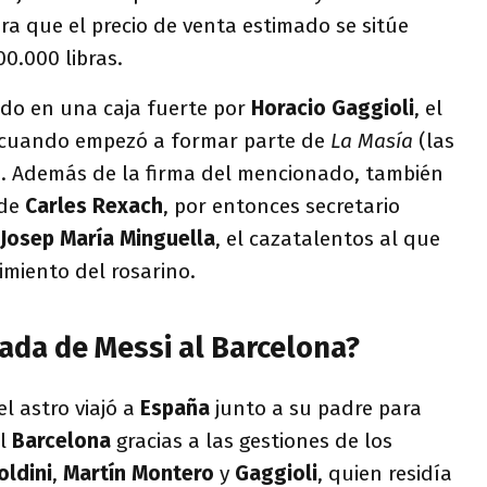
ra que el precio de venta estimado se sitúe
00.000 libras.
ado en una caja fuerte por
Horacio Gaggioli
, el
cuando empezó a formar parte de
La Masía
(las
a). Además de la firma del mencionado, también
 de
Carles Rexach
, por entonces secretario
Josep María Minguella
, el cazatalentos al que
imiento del rosarino.
gada de Messi al Barcelona?
l astro viajó a
España
junto a su padre para
el
Barcelona
gracias a las gestiones de los
oldini
,
Martín Montero
y
Gaggioli
, quien residía