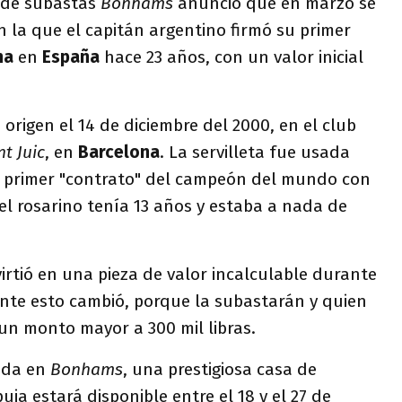
a de subastas
Bonhams
anunció que en marzo se
en la que el capitán argentino firmó su primer
na
en
España
hace 23 años, con un valor inicial
 origen el 14 de diciembre del 2000, en el club
t Juic
, en
Barcelona
. La servilleta fue usada
l primer "contrato" del campeón del mundo con
el rosarino tenía 13 años y estaba a nada de
virtió en una pieza de valor incalculable durante
ente esto cambió, porque la subastarán y quien
un monto mayor a 300 mil libras.
tada en
Bonhams
, una prestigiosa casa de
puja estará disponible entre el 18 y el 27 de