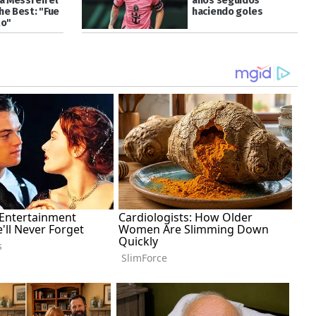
a Messi en el
años seguidos
he Best: "Fue
haciendo goles
to"