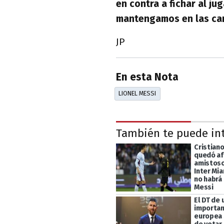
en contra a fichar al j
mantengamos en las ca
JP
En esta Nota
LIONEL MESSI
También te puede in
Cristian
quedó af
amistoso
Inter Mia
no habrá
Messi
El DT de 
importan
europea 