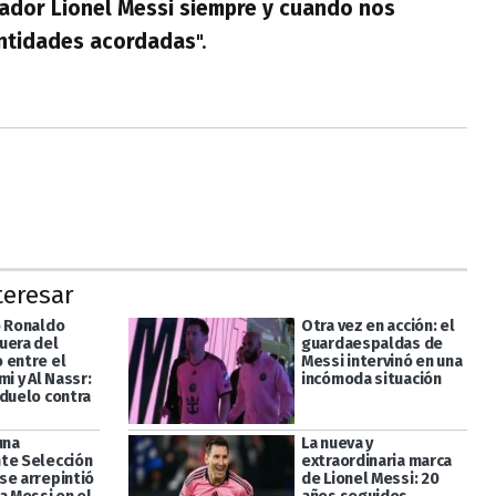
ugador Lionel Messi siempre y cuando nos
ntidades acordadas
".
teresar
o Ronaldo
Otra vez en acción: el
uera del
guardaespaldas de
 entre el
Messi intervinó en una
mi y Al Nassr:
incómoda situación
 duelo contra
una
La nueva y
te Selección
extraordinaria marca
se arrepintió
de Lionel Messi: 20