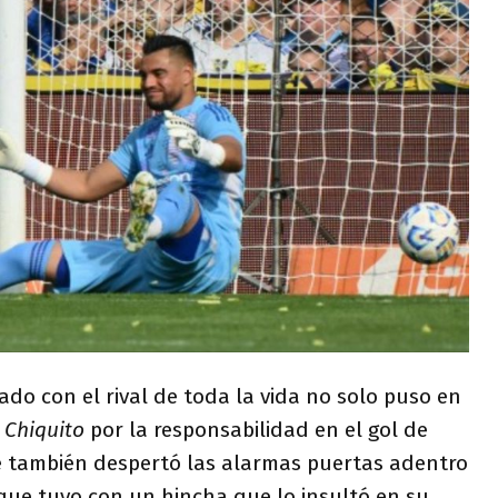
do con el rival de toda la vida no solo puso en
l
Chiquito
por la responsabilidad en el gol de
e también despertó las alarmas puertas adentro
 que tuvo con un hincha que lo insultó en su