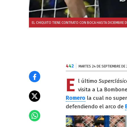
EL CHIQUITO TIENE CONTRATO CON BOCA HASTA DICIEMBRE D
4
4
2
MARTES 24 DE SEPTIEMBRE DE 
E
l último
Superclásic
visita a La Bombon
Romero
la cual no super
defendiendo el arco de