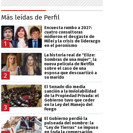
Más leídas de Perfil
Encuesta rumbo a 2027:
cuatro consultoras
midieron el desgaste de
Milei y la crisis de liderazgo
1
en el peronismo
La historia real de "Elize:
Sombras de una mujer", la
nueva película de Netflix
sobre el caso de una
esposa que descuartizó a
2
su marido
El Senado dio media
sanción a la Inviolabilidad
de la Propiedad Privada: el
Gobierno tuvo que ceder
en la Ley del Manejo del
3
Fuego
El Gobierno perdió la
pulseada del nombre: la
"Ley de Tierras" se impuso
en toda la conversación