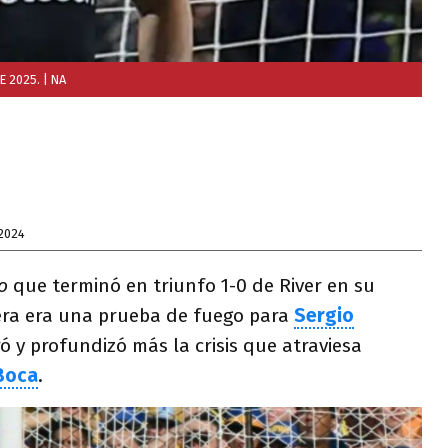
E 2025.
| NA
2024
o
que terminó en triunfo 1-0 de River en su
era era una prueba de fuego para
Sergio
ó y profundizó más la crisis que atraviesa
Boca
.