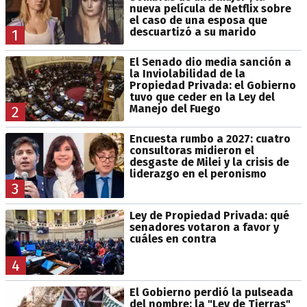
nueva película de Netflix sobre
el caso de una esposa que
descuartizó a su marido
1
El Senado dio media sanción a
la Inviolabilidad de la
Propiedad Privada: el Gobierno
tuvo que ceder en la Ley del
Manejo del Fuego
2
Encuesta rumbo a 2027: cuatro
consultoras midieron el
desgaste de Milei y la crisis de
liderazgo en el peronismo
3
Ley de Propiedad Privada: qué
senadores votaron a favor y
cuáles en contra
4
El Gobierno perdió la pulseada
del nombre: la "Ley de Tierras"