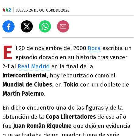
4
4
2
JUEVES 26 DE OCTUBRE DE 2023
E
l 20 de noviembre del 2000
Boca
escribía un
episodio dorado en su historia tras vencer
2-1 al
Real Madrid
en la final de la
Intercontinental
, hoy rebautizado como el
Mundial de Clubes
, en
Tokio
con un doblete de
Martín
Palermo
.
En dicho encuentro una de las figuras y de la
obtención de la
Copa Libertadores
de ese año
fue
Juan
Román Riquelme
que dejó en evidencia
que se trataba de un jugador fuera de serie.