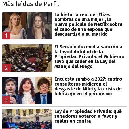
Más leídas de Perfil
La historia real de "Elize:
Sombras de una mujer", la
nueva película de Netflix sobre
el caso de una esposa que
descuartizó a su marido
1
El Senado dio media sanción a
la Inviolabilidad de la
Propiedad Privada: el Gobierno
tuvo que ceder en la Ley del
Manejo del Fuego
2
Encuesta rumbo a 2027: cuatro
consultoras midieron el
desgaste de Milei y la crisis de
liderazgo en el peronismo
3
Ley de Propiedad Privada: qué
senadores votaron a favor y
cuáles en contra