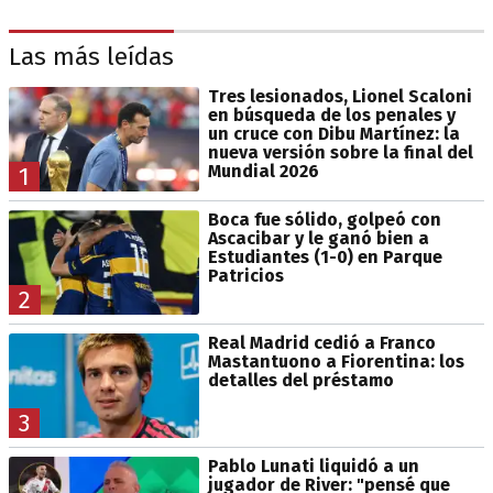
Las más leídas
Tres lesionados, Lionel Scaloni
en búsqueda de los penales y
un cruce con Dibu Martínez: la
nueva versión sobre la final del
Mundial 2026
1
Boca fue sólido, golpeó con
Ascacibar y le ganó bien a
Estudiantes (1-0) en Parque
Patricios
2
Real Madrid cedió a Franco
Mastantuono a Fiorentina: los
detalles del préstamo
3
Pablo Lunati liquidó a un
jugador de River: "pensé que