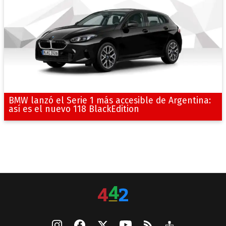
BMW lanzó el Serie 1 más accesible de Argentina:
así es el nuevo 118 BlackEdition