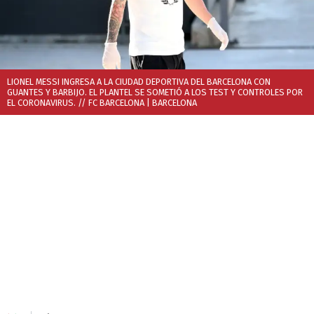
LIONEL MESSI INGRESA A LA CIUDAD DEPORTIVA DEL BARCELONA CON
GUANTES Y BARBIJO. EL PLANTEL SE SOMETIÓ A LOS TEST Y CONTROLES POR
EL CORONAVIRUS. // FC BARCELONA
| BARCELONA