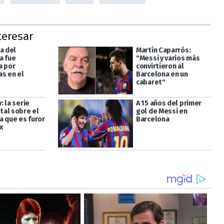
teresar
a del
Martín Caparrós:
a fue
"Messi y varios más
a por
convirtieron al
s en el
Barcelona en un
cabaret"
 la serie
A 15 años del primer
al sobre el
gol de Messi en
a que es furor
Barcelona
x