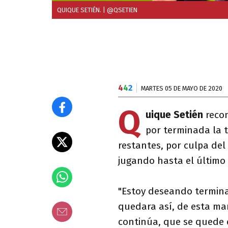
QUIQUE SETIÉN.
| @QSETIEN
4
4
2
MARTES 05 DE MAYO DE 2020
Q
uique Setién
reco
por terminada la 
restantes, por culpa del
jugando hasta el último 
"Estoy deseando termina
quedara así, de esta ma
continúa, que se quede 