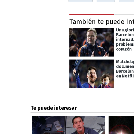
También te puede in
Una glori
Barcelon
internad
problema
corazón
Matchday:
document
Barcelon
en Netfli