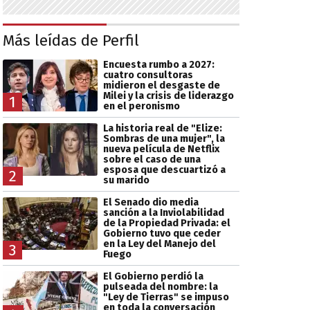
Más leídas de Perfil
Encuesta rumbo a 2027:
cuatro consultoras
midieron el desgaste de
Milei y la crisis de liderazgo
1
en el peronismo
La historia real de "Elize:
Sombras de una mujer", la
nueva película de Netflix
sobre el caso de una
esposa que descuartizó a
2
su marido
El Senado dio media
sanción a la Inviolabilidad
de la Propiedad Privada: el
Gobierno tuvo que ceder
en la Ley del Manejo del
3
Fuego
El Gobierno perdió la
pulseada del nombre: la
"Ley de Tierras" se impuso
en toda la conversación