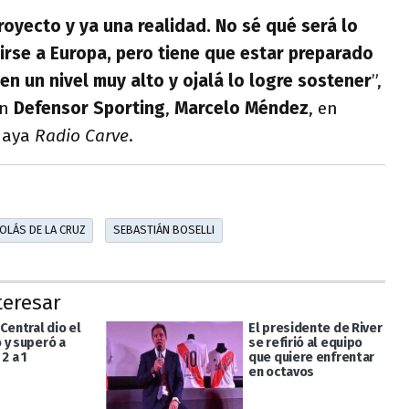
royecto y ya una realidad. No sé qué será lo
o irse a Europa, pero tiene que estar preparado
en un nivel muy alto y ojalá lo logre sostener
”,
en
Defensor Sporting
,
Marcelo Méndez
, en
guaya
Radio Carve
.
OLÁS DE LA CRUZ
SEBASTIÁN BOSELLI
teresar
Central dio el
El presidente de River
 y superó a
se refirió al equipo
2 a 1
que quiere enfrentar
en octavos