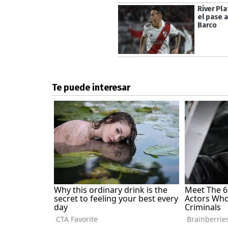
River Pl
el pase 
Barco