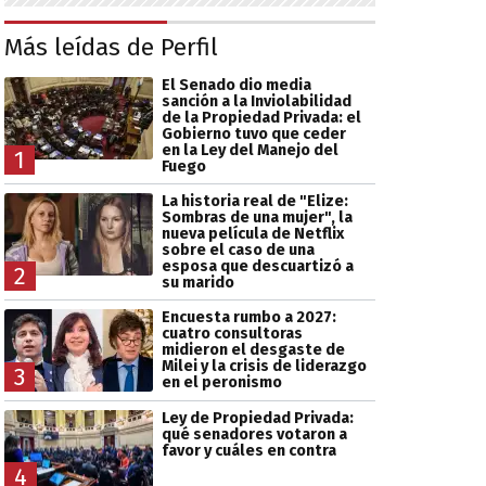
Más leídas de Perfil
El Senado dio media
sanción a la Inviolabilidad
de la Propiedad Privada: el
Gobierno tuvo que ceder
en la Ley del Manejo del
1
Fuego
La historia real de "Elize:
Sombras de una mujer", la
nueva película de Netflix
sobre el caso de una
esposa que descuartizó a
2
su marido
Encuesta rumbo a 2027:
cuatro consultoras
midieron el desgaste de
Milei y la crisis de liderazgo
3
en el peronismo
Ley de Propiedad Privada:
qué senadores votaron a
favor y cuáles en contra
4