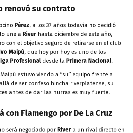
o renovó su contrato
ocino
Pérez
, a los 37 años todavía no decidió
 lo une a
River
hasta diciembre de este año,
o con el objetivo seguro de retirarse en el club
ivo Maipú
, que hoy por hoy es uno de los
Liga Profesional
desde la
Primera Nacional
.
 Maipú estuvo viendo a “su” equipo frente a
allá de ser confeso hincha riverplatense, su
íces antes de dar las hurras es muy fuerte.
rá con Flamengo por De La Cruz
no será negociado por
River
a un rival directo en