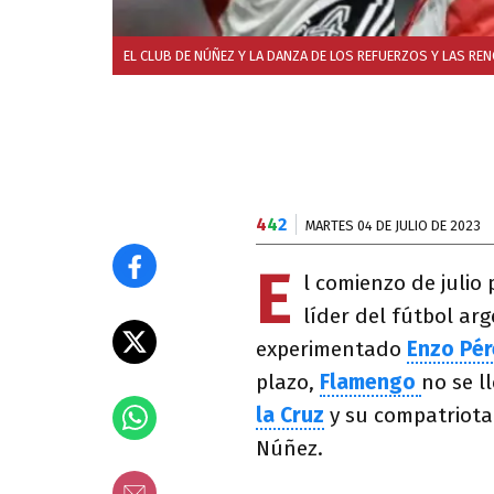
EL CLUB DE NÚÑEZ Y LA DANZA DE LOS REFUERZOS Y LAS RE
4
4
2
MARTES 04 DE JULIO DE 2023
E
l comienzo de julio
líder del fútbol ar
experimentado
Enzo Pér
plazo,
Flamengo
no se l
la Cruz
y su compatriot
Núñez.