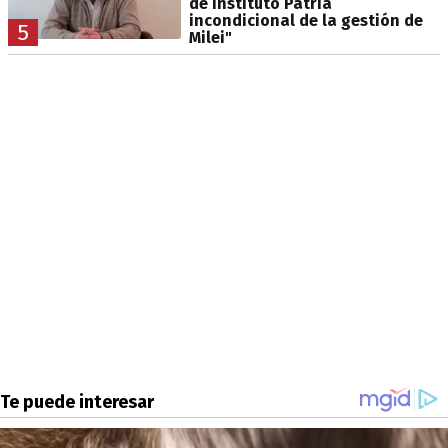
de Instituto Patria
incondicional de la gestión de
5
Milei"