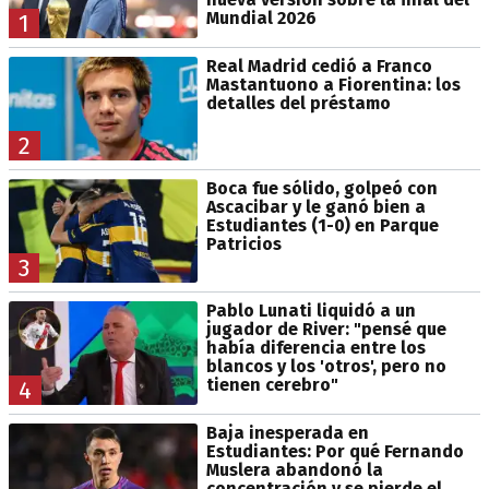
Mundial 2026
1
Real Madrid cedió a Franco
Mastantuono a Fiorentina: los
detalles del préstamo
2
Boca fue sólido, golpeó con
Ascacibar y le ganó bien a
Estudiantes (1-0) en Parque
Patricios
3
Pablo Lunati liquidó a un
jugador de River: "pensé que
había diferencia entre los
blancos y los 'otros', pero no
tienen cerebro"
4
Baja inesperada en
Estudiantes: Por qué Fernando
Muslera abandonó la
concentración y se pierde el