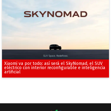
Xiaomi va por todo: así será el SkyNomad, el SUV
eléctrico con interior reconfigurable e inteligencia
artificial