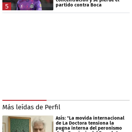
partido contra Boca
5
Más leídas de Perfil
Asís: "La movida internacional
de La Doctora tensiona la
pugna interna del peronismo