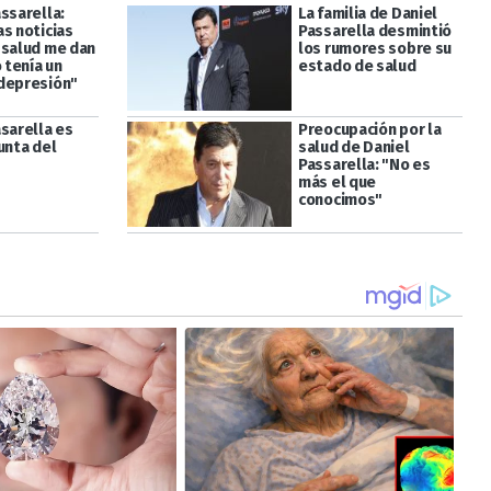
ssarella:
La familia de Daniel
as noticias
Passarella desmintió
 salud me dan
los rumores sobre su
o tenía un
estado de salud
depresión"
asarella es
Preocupación por la
unta del
salud de Daniel
Passarella: "No es
más el que
conocimos"