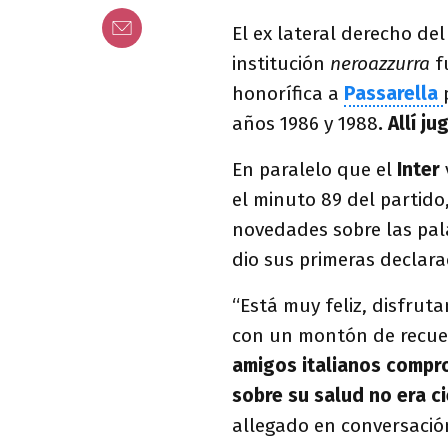
El ex lateral derecho de
institución
neroazzurra
f
honorífica a
Passarella
años 1986 y 1988
. Allí j
En paralelo que el
Inter
el minuto 89 del partido
novedades sobre las pala
dio sus primeras declara
“Está muy feliz, disfrut
con un montón de recu
amigos italianos compr
sobre su salud no era c
allegado en conversació