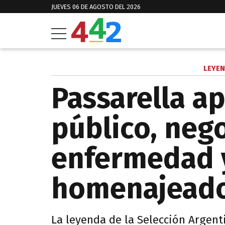
JUEVES 06 DE AGOSTO DEL 2026
LEYEN
Passarella a
público, neg
enfermedad 
homenajeado
La leyenda de la Selección Argenti