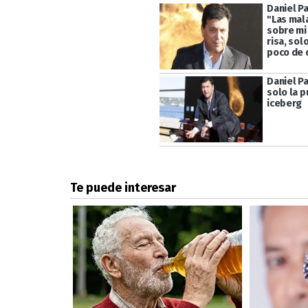
Daniel Pa
"Las mal
sobre mi
risa, sol
poco de 
Daniel P
solo la p
iceberg