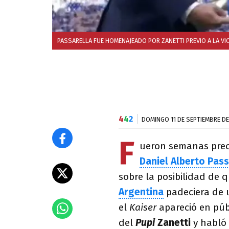
PASSARELLA FUE HOMENAJEADO POR ZANETTI PREVIO A LA VI
4
4
2
DOMINGO 11 DE SEPTIEMBRE DE
F
ueron semanas preoc
Daniel Alberto Pass
sobre la posibilidad de 
Argentina
padeciera de u
el
Kaiser
apareció en púb
del
Pupi
Zanetti
y habló 