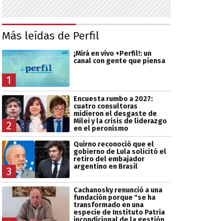
Más leídas de Perfil
¡Mirá en vivo +Perfil!: un
canal con gente que piensa
1
Encuesta rumbo a 2027:
cuatro consultoras
midieron el desgaste de
Milei y la crisis de liderazgo
2
en el peronismo
Quirno reconoció que el
gobierno de Lula solicitó el
retiro del embajador
argentino en Brasil
3
Cachanosky renunció a una
fundación porque "se ha
transformado en una
especie de Instituto Patria
incondicional de la gestión