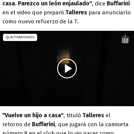
casa. Parezco un león enjaulado"
, dice
Buffarini
en el video que preparó
Talleres
para anunciarlo
como nuevo refuerzo de la
T
.
"Vuelve un hijo a casa"
, tituló
Talleres
el
retorno de
Buffarini
, que jugará con la camiseta
número 8 en el club que lo vio nacer como