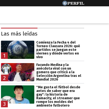
Las más leídas
Comienza la Fecha 4 del
Torneo Clausura 2026: qué
partidos se juegan este
viernes y dónde verlos en
1
vivo
Facundo Medina y la
anécdota viral con un
gomero que criticó a la
Selección Argentina tras el
2
Mundial 2026
"Me gusta el fútbol desde
antes de saber que era
gay": la historia de
Ramacity, el streamer que
rompe los moldes del
3
ambiente futbolero