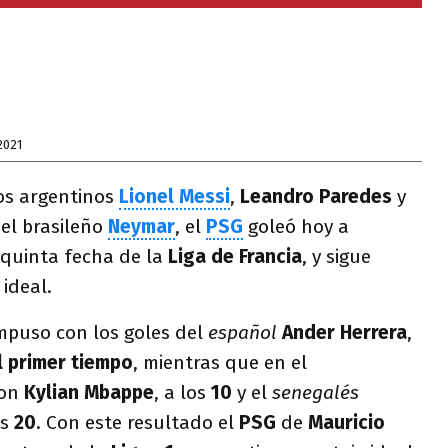
2021
los argentinos
Lionel Messi
,
Leandro Paredes
y
del brasileño
Neymar
, el
PSG
goleó hoy a
 quinta fecha de la
Liga de Francia
, y sigue
 ideal.
impuso con los goles del
español
Ander Herrera
,
l primer tiempo
, mientras que en el
ron
Kylian Mbappe
, a los
10
y el
senegalés
os
20
. Con este resultado el
PSG
de
Mauricio