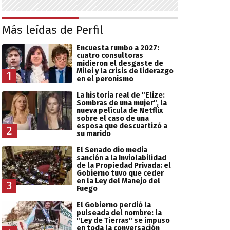
Más leídas de Perfil
Encuesta rumbo a 2027:
cuatro consultoras
midieron el desgaste de
Milei y la crisis de liderazgo
1
en el peronismo
La historia real de "Elize:
Sombras de una mujer", la
nueva película de Netflix
sobre el caso de una
esposa que descuartizó a
2
su marido
El Senado dio media
sanción a la Inviolabilidad
de la Propiedad Privada: el
Gobierno tuvo que ceder
en la Ley del Manejo del
3
Fuego
El Gobierno perdió la
pulseada del nombre: la
"Ley de Tierras" se impuso
en toda la conversación