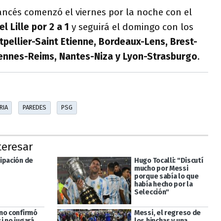
ancés comenzó el viernes por la noche con el
l Lille por 2 a 1
y seguirá el domingo con los
tpellier-Saint Etienne, Bordeaux-Lens, Brest-
Rennes-Reims, Nantes-Niza y Lyon-Strasburgo
.
RIA
PAREDES
PSG
teresar
ipación de
Hugo Tocalli: "Discutí
mucho por Messi
porque sabía lo que
había hecho por la
Selección"
no confirmó
Messi, el regreso de
i no jugará
los hinchas y una