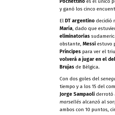
Pochettino
es el único p
y ganó los cinco encuen
El
DT argentino
decidió 
María
, dado que estuvi
eliminatorias
sudameric
obstante,
Messi
estuvo 
Príncipes
para ver el tri
volverá a jugar en el d
Brujas
de Bélgica.
Con dos goles del
seneg
tiempo y a los 15 del co
Jorge Sampaoli
derrotó 
marsellés
alcanzó al so
ambos con 10 puntos, c