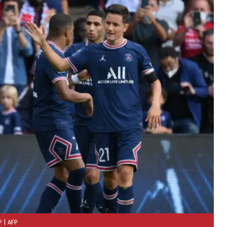
P
| AFP