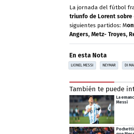
La jornada del fútbol fr
triunfo de Lorent sobre e
siguientes partidos: M
on
Angers, Metz- Troyes, 
En esta Nota
LIONEL MESSI
NEYMAR
DI MA
También te puede in
La emanc
Messi
Pochetti
que Mess