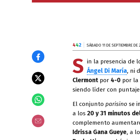
4
4
2
SÁBADO 11 DE SEPTIEMBRE DE 
S
in la presencia de 
Ángel Di María
, ni 
Clermont
por
4-0
por la
siendo líder con puntaje
El conjunto
parisino
se 
a los
20 y 31 minutos de
complemento aumenta
Idrissa Gana Gueye
, a l