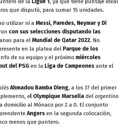
untero de la
Ligue 1
, ya que tiene puntaje ideal
tros que disputó, para sumar 15 unidades.
no utilizar ni a
Messi, Paredes, Neymar y Di
eron
con sus selecciones disputando las
anas para el
Mundial de Qatar 2022
. No
presente en la platea del
Parque de los
unfo de su equipo y el próximo
miércoles
ebut del PSG
en la
Liga de Campeones
ante el
alés
Ahmadou Bamba Dieng
, a los 37 del primer
mplemento, e
l Olympique Marsella
del
argentino
a domicilio al Mónaco por 2 a 0. El conjunto
rprendente
Angers
en la segunda colocación,
inco menos que puntero.