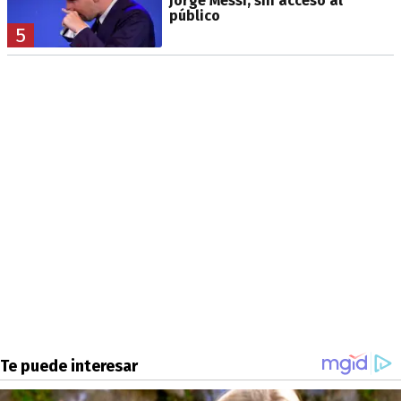
Jorge Messi, sin acceso al
público
5