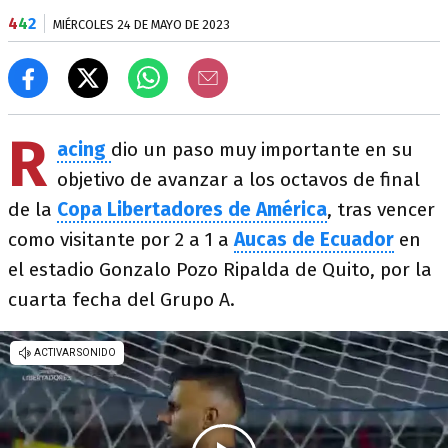
4
4
2
MIÉRCOLES 24 DE MAYO DE 2023
R
acing
dio un paso muy importante en su
objetivo de avanzar a los octavos de final
de la
Copa Libertadores de América
, tras vencer
como visitante por 2 a 1 a
Aucas de Ecuador
en
el estadio Gonzalo Pozo Ripalda de Quito, por la
cuarta fecha del Grupo A.