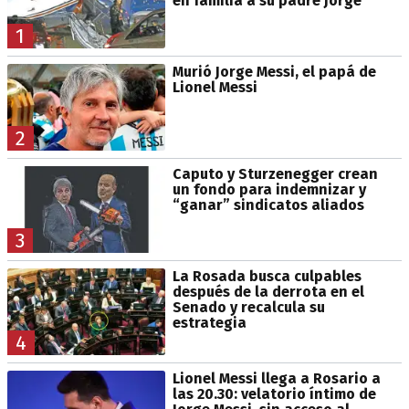
en familia a su padre Jorge
1
Murió Jorge Messi, el papá de
Lionel Messi
2
Caputo y Sturzenegger crean
un fondo para indemnizar y
“ganar” sindicatos aliados
3
La Rosada busca culpables
después de la derrota en el
Senado y recalcula su
estrategia
4
Lionel Messi llega a Rosario a
las 20.30: velatorio íntimo de