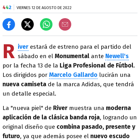
4
4
2
VIERNES 12 DE AGOSTO DE 2022
R
iver
estará de estreno para el partido del
sábado en el
Monumental
ante
Newell's
por la fecha 13 de la
Liga Profesional de Fútbol
.
Los dirigidos por
Marcelo Gallardo
lucirán una
nueva camiseta
de la marca Adidas, que tendrá
un detalle especial.
La "nueva piel" de
River
muestra una
moderna
aplicación de la clásica banda roja
, logrando un
original diseño que
combina pasado, presente y
futuro
, ya que además posee el
nuevo escudo