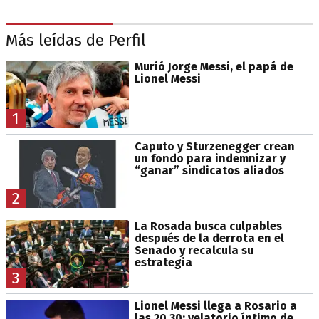
Más leídas de Perfil
Murió Jorge Messi, el papá de
Lionel Messi
1
Caputo y Sturzenegger crean
un fondo para indemnizar y
“ganar” sindicatos aliados
2
La Rosada busca culpables
después de la derrota en el
Senado y recalcula su
estrategia
3
Lionel Messi llega a Rosario a
las 20.30: velatorio íntimo de