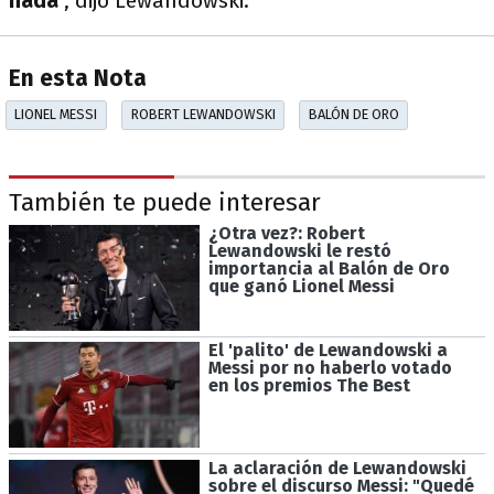
nada
", dijo Lewandowski.
En esta Nota
LIONEL MESSI
ROBERT LEWANDOWSKI
BALÓN DE ORO
También te puede interesar
¿Otra vez?: Robert
Lewandowski le restó
importancia al Balón de Oro
que ganó Lionel Messi
El 'palito' de Lewandowski a
Messi por no haberlo votado
en los premios The Best
La aclaración de Lewandowski
sobre el discurso Messi: "Quedé