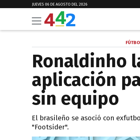
JUEVES 06 DE AGOSTO DEL 2026
FÚTBO
Ronaldinho l
aplicación p
sin equipo
El brasileño se asoció con exfutb
"Footsider".