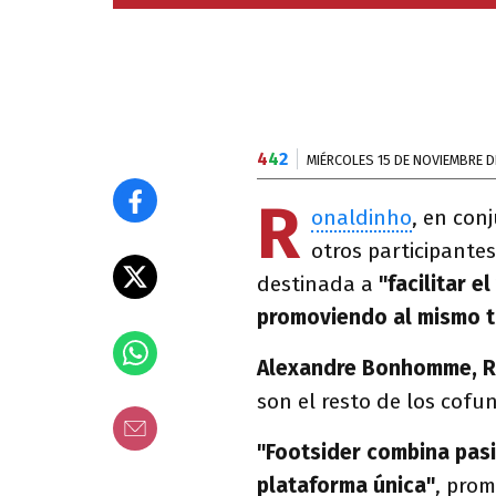
4
4
2
MIÉRCOLES 15 DE NOVIEMBRE D
R
onaldinho
, en con
otros participantes
destinada a
"facilitar e
promoviendo al mismo ti
Alexandre Bonhomme, Ri
son el resto de los cof
"Footsider combina pas
plataforma única"
, prom