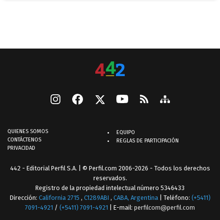
QUIENES SOMOS
EQUIPO
CONTÁCTENOS
REGLAS DE PARTICIPACIÓN
PRIVACIDAD
442 - Editorial Perfil S.A.
| © Perfil.com 2006-2026 - Todos los derechos
reservados.
Registro de la propiedad intelectual número 5346433
Dirección:
California 2715
,
C1289ABI
,
CABA, Argentina
| Teléfono:
(+5411)
7091-4921
/
(+5411) 7091-4921
| E-mail:
perfilcom@perfil.com