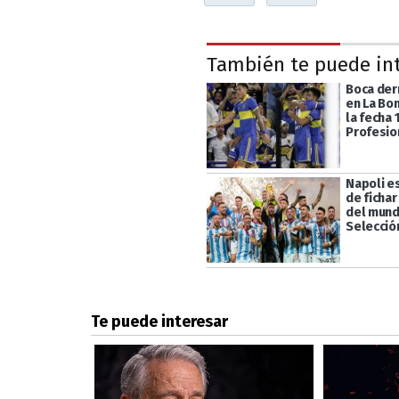
También te puede in
Boca der
en La Bo
la fecha 
Profesio
Napoli e
de ficha
del mund
Selecció