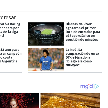
teresar
rotó a Racing
Hinchas de River
mbonera por
agotaron el primer
14 de la Liga
lote de entradas para
nal
el Superclásico en
cuestión de minutos
stá a un paso
La insólita
r a un campeón
comparación de un ex
o con la
DT de Maradona:
n Argentina
"Diego era como
Nureyev"