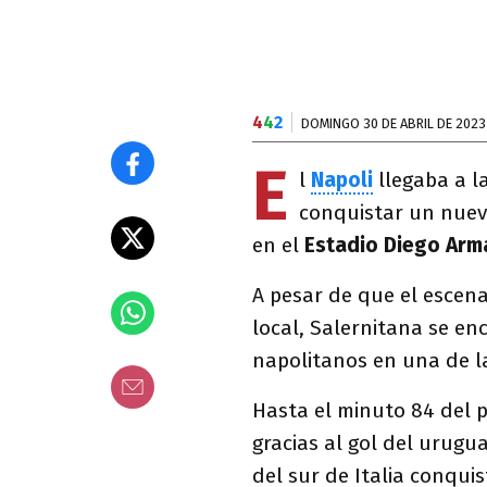
4
4
2
DOMINGO 30 DE ABRIL DE 2023
E
l
Napoli
llegaba a l
conquistar un nuevo
en el
Estadio Diego Ar
A pesar de que el escen
local, Salernitana se en
napolitanos en una de la
Hasta el minuto 84 del p
gracias al gol del urugu
del sur de Italia conqui