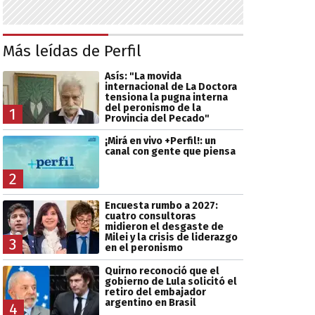
Más leídas de Perfil
Asís: "La movida
internacional de La Doctora
tensiona la pugna interna
del peronismo de la
1
Provincia del Pecado"
¡Mirá en vivo +Perfil!: un
canal con gente que piensa
2
Encuesta rumbo a 2027:
cuatro consultoras
midieron el desgaste de
Milei y la crisis de liderazgo
3
en el peronismo
Quirno reconoció que el
gobierno de Lula solicitó el
retiro del embajador
argentino en Brasil
4