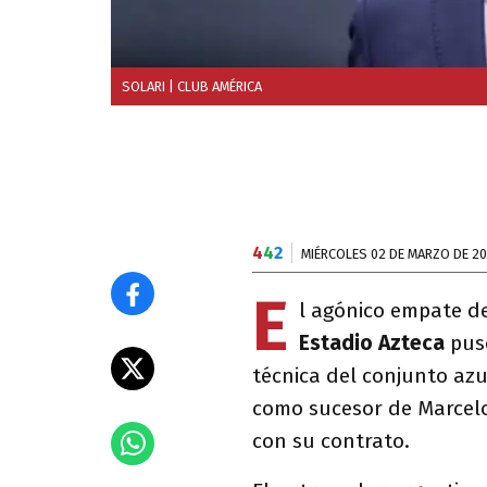
SOLARI
| CLUB AMÉRICA
4
4
2
MIÉRCOLES 02 DE MARZO DE 2
E
l agónico empate d
Estadio Azteca
puso
técnica del conjunto az
como sucesor de Marcel
con su contrato.