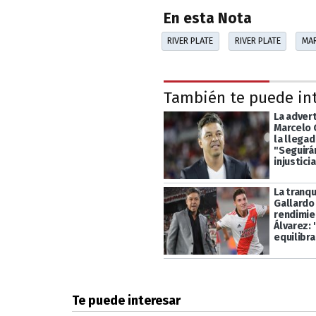
En esta Nota
RIVER PLATE
RIVER PLATE
MA
También te puede in
La adver
Marcelo 
la llegad
"Seguirá
injustici
La tranqu
Gallardo 
rendimie
Álvarez: 
equilibr