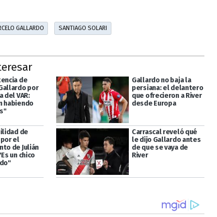
RCELO GALLARDO
SANTIAGO SOLARI
teresar
tencia de
Gallardo no baja la
Gallardo por
persiana: el delantero
a del VAR:
que ofrecieron a River
n habiendo
desde Europa
as"
ilidad de
Carrascal reveló qué
por el
le dijo Gallardo antes
nto de Julián
de que se vaya de
"Es un chico
River
ado"