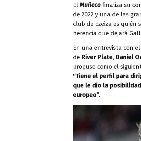
El
Muñeco
finaliza su co
de 2022 y una de las gra
club de Ezeiza es quién 
herencia que dejará Gal
En una entrevista con e
de
River Plate
,
Daniel O
propuso como el siguient
"Tiene el perfil para dir
que le dio la posibilida
europeo”.