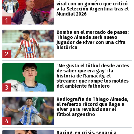
viral con un gomero que criticó
a la Selección Argentina tras el
Mundial 2026
1
Bomba en el mercado de pases:
Thiago Almada será nuevo
jugador de River con una cifra
histórica
2
"Me gusta el fútbol desde antes
de saber que era gay": la
historia de Ramacity, el
streamer que rompe los moldes
del ambiente futbolero
3
Radiografía de Thiago Almada,
el refuerzo récord que llega a
River para revolucionar el
fútbol argentino
4
Racing, en crisis, separó a