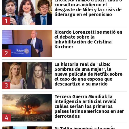
consultoras midieron el
desgaste de Milei y la crisis de
liderazgo en el peronismo
1
Ricardo Lorenzetti se metió en
el debate sobre la
inhabilitación de Cristina
Kirchner
2
La historia real de "Elize:
Sombras de una mujer", la
nueva película de Netflix sobre
el caso de una esposa que
descuartizó a su marido
3
Tercera Guerra Mundial: la
inteligencia artificial reveló
cuáles serían los primeros
países latinoamericanos en ser
derrotados
4
Di Tullio impugnó a Joaquín