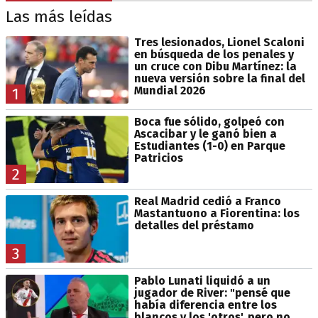
Las más leídas
Tres lesionados, Lionel Scaloni
en búsqueda de los penales y
un cruce con Dibu Martínez: la
nueva versión sobre la final del
Mundial 2026
1
Boca fue sólido, golpeó con
Ascacibar y le ganó bien a
Estudiantes (1-0) en Parque
Patricios
2
Real Madrid cedió a Franco
Mastantuono a Fiorentina: los
detalles del préstamo
3
Pablo Lunati liquidó a un
jugador de River: "pensé que
había diferencia entre los
blancos y los 'otros', pero no