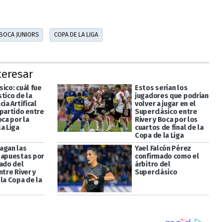
BOCA JUNIORS
COPA DE LA LIGA
teresar
ico: cuál fue
Estos serían los
tico de la
jugadores que podrían
cia Artifical
volver a jugar en el
 partido entre
Superclásico entre
oca por la
River y Boca por los
a Liga
cuartos de final de la
Copa de la Liga
agan las
Yael Falcón Pérez
 apuestas por
confirmado como el
tado del
árbitro del
ntre River y
Superclásico
la Copa de la