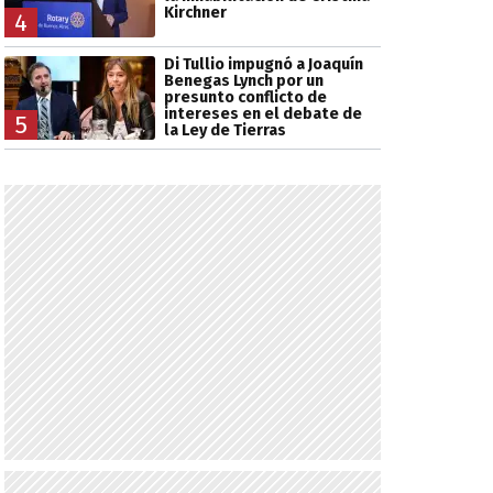
Kirchner
4
Di Tullio impugnó a Joaquín
Benegas Lynch por un
presunto conflicto de
intereses en el debate de
5
la Ley de Tierras