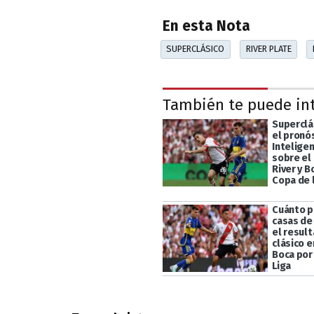
En esta Nota
SUPERCLÁSICO
RIVER PLATE
También te puede in
Superclás
el pronós
Inteligen
sobre el
River y B
Copa de l
Cuánto p
casas de
el resul
clásico e
Boca por 
Liga