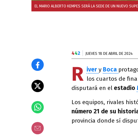
EL MARIO ALBERTO KEMPES SERÁ LA SEDE DE UN NUEVO SUPE
4
4
2
JUEVES 18 DE ABRIL DE 2024
R
iver
y
Boca
protag
los cuartos de fina
disputará en el
estadio
Los equipos, rivales hist
número 21 de su histori
provincia donde sí dispu