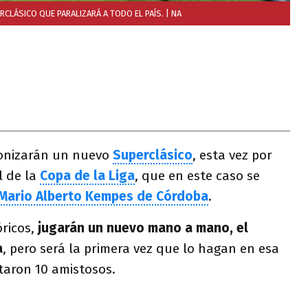
RCLÁSICO QUE PARALIZARÁ A TODO EL PAÍS.
| NA
onizarán un nuevo
Superclásico
, esta vez por
l de la
Copa de la Liga
, que en este caso se
Mario Alberto Kempes de Córdoba
.
óricos,
jugarán un nuevo mano a mano, el
a
, pero será la primera vez que lo hagan en esa
taron 10 amistosos.