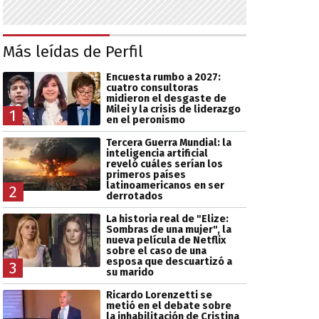
Más leídas de Perfil
Encuesta rumbo a 2027:
cuatro consultoras
midieron el desgaste de
Milei y la crisis de liderazgo
1
en el peronismo
Tercera Guerra Mundial: la
inteligencia artificial
reveló cuáles serían los
primeros países
latinoamericanos en ser
2
derrotados
La historia real de "Elize:
Sombras de una mujer", la
nueva película de Netflix
sobre el caso de una
esposa que descuartizó a
3
su marido
Ricardo Lorenzetti se
metió en el debate sobre
la inhabilitación de Cristina