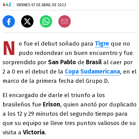
4
4
2
VIERNES 07 DE ABRIL DE 2023
N
o fue el debut soñado para
Tigre
que no
pudo redondear un buen encuentro y fue
sorprendido por
San Pablo
de
Brasil
al caer por
2 a 0 en el debut de la
Copa Sudamericana
, en el
marco de la primera fecha del Grupo D.
El encargado de darle el triunfo a los
brasileños fue
Erison
, quien anotó por duplicado
a los 12 y 29 minutos del segundo tiempo para
que su equipo se lleve tres puntos valiosos de su
visita a
Victoria
.