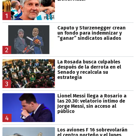
1
Caputo y Sturzenegger crean
un fondo para indemnizar y
“ganar” sindicatos aliados
2
La Rosada busca culpables
después de la derrota en el
Senado y recalcula su
estrategia
3
Lionel Messi llega a Rosario a
las 20.30: velatorio íntimo de
Jorge Messi, sin acceso al
público
4
Los aviones F 16 sobrevolarán
el centro porteño y el lunes