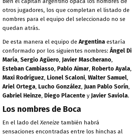
bien el capitán argentino opaca los nombres de
otros jugadores, los que completan el listado de
nombres para el equipo del seleccionado no se
quedan atrás.
De esta manera el equipo de
Argentina
estaría
conformado por los siguientes nombres:
Ángel Di
María
,
Sergio Agüero
,
Javier Mascherano
,
Esteban Cambiasso
,
Pablo Aimar
,
Roberto Ayala
,
Maxi Rodríguez
,
Lionel Scaloni
,
Walter Samuel
,
Ariel Ortega
,
Lucho González
,
Juan Pablo
Sorín
,
Gabriel Heinze
,
Diego Placente
y
Javier Saviola
.
Los nombres de Boca
En el lado del
Xeneize
también habrá
sensaciones encontradas entre los hinchas al