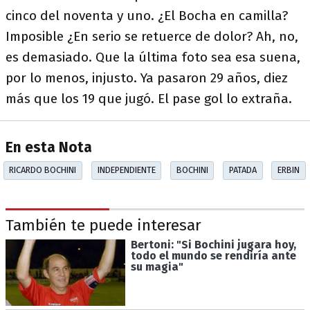
cinco del noventa y uno. ¿El Bocha en camilla?
Imposible ¿En serio se retuerce de dolor? Ah, no,
es demasiado. Que la última foto sea esa suena,
por lo menos, injusto. Ya pasaron 29 años, diez
más que los 19 que jugó. El pase gol lo extraña.
En esta Nota
RICARDO BOCHINI
INDEPENDIENTE
BOCHINI
PATADA
ERBIN
También te puede interesar
Bertoni: "Si Bochini jugara hoy,
todo el mundo se rendiría ante
su magia"