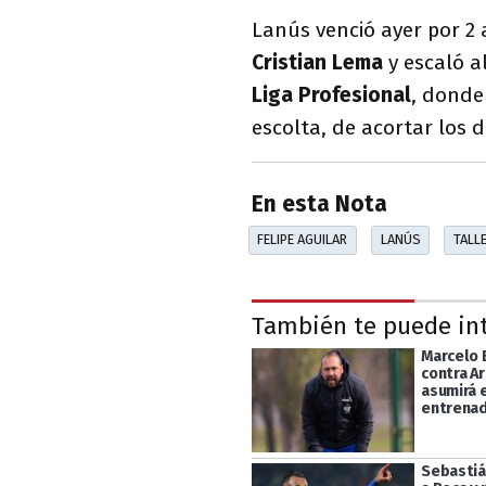
Lanús venció ayer por 2 
Cristian Lema
y escaló a
Liga
Profesional
, donde
escolta, de acortar los 
En esta Nota
FELIPE AGUILAR
LANÚS
TALL
También te puede in
Marcelo B
contra Ar
asumirá 
entrenad
Sebastián