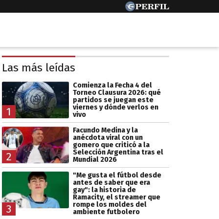
Las más leídas
Comienza la Fecha 4 del
Torneo Clausura 2026: qué
partidos se juegan este
viernes y dónde verlos en
1
vivo
Facundo Medina y la
anécdota viral con un
gomero que criticó a la
Selección Argentina tras el
2
Mundial 2026
"Me gusta el fútbol desde
antes de saber que era
gay": la historia de
Ramacity, el streamer que
rompe los moldes del
3
ambiente futbolero