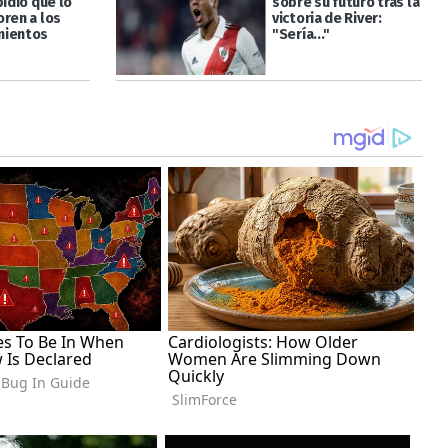
pidió que lo
sobre su futuro tras la
oren a los
victoria de River:
mientos
"Sería..."