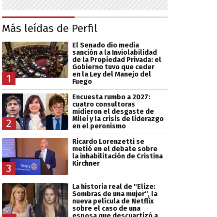
Más leídas de Perfil
El Senado dio media
sanción a la Inviolabilidad
de la Propiedad Privada: el
Gobierno tuvo que ceder
en la Ley del Manejo del
1
Fuego
Encuesta rumbo a 2027:
cuatro consultoras
midieron el desgaste de
Milei y la crisis de liderazgo
2
en el peronismo
Ricardo Lorenzetti se
metió en el debate sobre
la inhabilitación de Cristina
Kirchner
3
La historia real de "Elize:
Sombras de una mujer", la
nueva película de Netflix
sobre el caso de una
esposa que descuartizó a