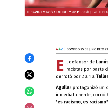
EL GRANATE VENCIÓ A TALLERES Y RIVER SONRÍE
| TWITTER L
4
4
2
DOMINGO 25 DE JUNIO DE 2023
E
l defensor de
Lanú
racistas por parte d
derrotó por 2 a 1 a
Talle
Aguilar
protagonizó un c
inmediatamente, corrió h
"
es racismo, es racismo
"