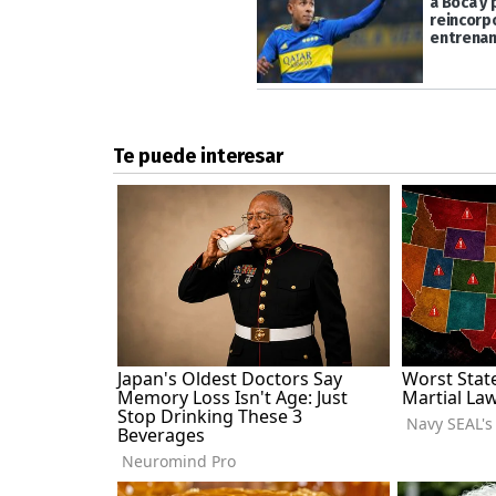
a Boca y 
reincorp
entrena