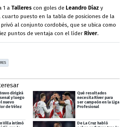
a 1 a
Talleres
con goles de
Leandro Díaz
y
l cuarto puesto en la tabla de posiciones de la
 privó al conjunto cordobés, que se ubica como
diez puntos de ventaja con el líder
River
.
ERES
teresar
ravo dirigirá
Qué resultados
senal y luego
necesita River para
el nuevo
ser campeón en la Liga
or de Vélez
Profesional
 Villa intimó
De La Cruz habló