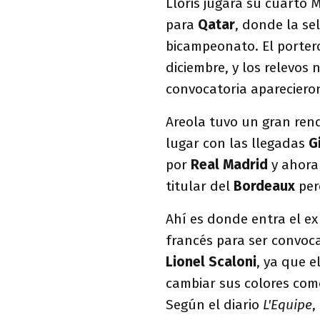
Lloris jugará su cuarto 
para
Qatar
, donde la se
bicampeonato. El porter
diciembre, y los relevos
convocatoria apareciero
Areola tuvo un gran ren
lugar con las llegadas
G
por
Real Madrid
y ahora
titular del
Bordeaux
per
Ahí es donde entra el e
francés para ser convoca
Lionel Scaloni
, ya que e
cambiar sus colores co
Según el diario
L'Equipe
,