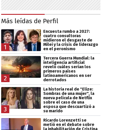
Más leídas de Perfil
Encuesta rumbo a 2027:
cuatro consultoras
midieron el desgaste de
Milei y la crisis de liderazgo
1
en el peronismo
Tercera Guerra Mundial: la
inteligencia artificial
reveló cuáles serían los
primeros países
latinoamericanos en ser
2
derrotados
La historia real de "Elize:
Sombras de una mujer", la
nueva película de Netflix
sobre el caso de una
esposa que descuartizó a
3
su marido
Ricardo Lorenzetti se
metió en el debate sobre
la inhabilitación de Cristina