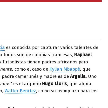
cia
es conocida por capturar varios talentes de
ro todos son de colonias francesas,
Raphael
s futbolistas tienen padres africanos pero
inente
, como el caso de
Kylian Mbappé
, que
es padre camerunés y madre es de
Argelia
. Uno
puros
" es el arquero
Hugo Lloris
, que ahora
no,
Walter Benítez
, como su reemplazo para los