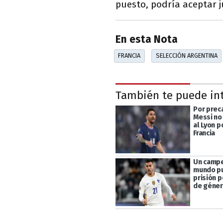
puesto, podría aceptar j
En esta Nota
FRANCIA
SELECCIÓN ARGENTINA
También te puede in
Por preca
Messi no
al Lyon p
Francia
Un camp
mundo pu
prisión p
de géne