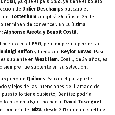
Mundial, ya que el país
Galo
, ya tiene el boleto
lección de
Didier Deschamps
buscará el
o del
Tottenham
cumplirá 36 años el 26 de
 no terminan de convencer. En la última
n:
Alphonse Areola y Benoit Costil.
dimiento en el
PSG
, pero empezó a perder su
ianluigi Buffon
y luego con
Keylor Navas
. Paso
 es suplente en
West Ham
. Costil, de 34 años, es
o siempre fue suplente en su selección.
x arquero de
Quilmes
. Ya con el pasaporte
do y lejos de las intenciones del llamado de
l puesto lo tiene cubierto, Benítez podría
mo lo hizo en algún momento
David Trezeguet
.
 el portero del
Niza
, desde 2017 que no suelta el