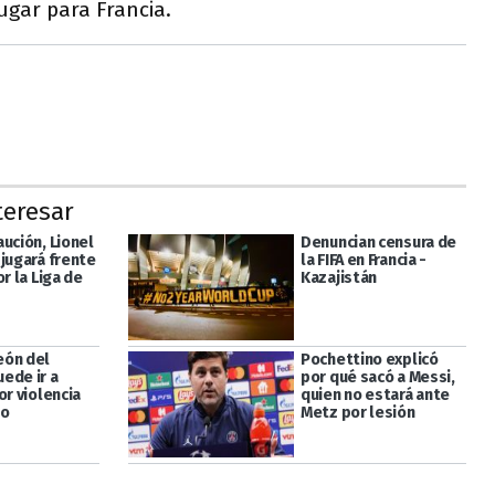
ugar para Francia.
teresar
ución, Lionel
Denuncian censura de
 jugará frente
la FIFA en Francia -
or la Liga de
Kazajistán
eón del
Pochettino explicó
ede ir a
por qué sacó a Messi,
or violencia
quien no estará ante
ro
Metz por lesión