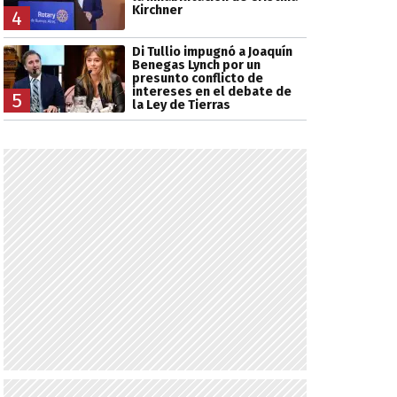
Kirchner
4
Di Tullio impugnó a Joaquín
Benegas Lynch por un
presunto conflicto de
intereses en el debate de
5
la Ley de Tierras