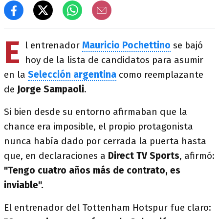
E
l entrenador
Mauricio Pochettino
se bajó
hoy de la lista de candidatos para asumir
en la
Selección argentina
como reemplazante
de
Jorge Sampaoli
.
Si bien desde su entorno afirmaban que la
chance era imposible, el propio protagonista
nunca había dado por cerrada la puerta hasta
que, en declaraciones a
Direct TV Sports
, afirmó:
"Tengo cuatro años más de contrato, es
inviable".
El entrenador del Tottenham Hotspur fue claro: