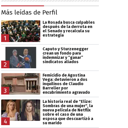
Más leídas de Perfil
La Rosada busca culpables
después de la derrota en
el Senado y recalcula su
estrategia
1
Caputo y Sturzenegger
crean un fondo para
indemnizar y “ganar”
sindicatos aliados
2
Femicidio de Agostina
Vega: detuvieron a dos
inquilinos de Claudio
Barrelier por
3
encubrimiento agravado
La historia real de "Elize:
Sombras de una mujer", la
nueva película de Netflix
sobre el caso de una
esposa que descuartizó a
4
su marido