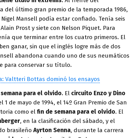
tiene título in extremis.
Al frente del
a del último gran premio de la temporada 1986,
o Nigel Mansell podía estar confiado. Tenía seis
Alain Prost y siete con Nelson Piquet. Para
tenía que terminar entre los cuatro primeros. El
eben ganar, sin que el inglés logre más de dos
Mansell abandona cuando uno de sus neumáticos
e para conservar su título.
: Valtteri Bottas dominó los ensayos
 semana para el olvido.
El
circuito Enzo y Dino
 el 1 de mayo de 1994, el 14º Gran Premio de San
storia como el
fin de semana para el olvido
. El
nberger
, en la clasificación del sábado, y el
do brasileño
Ayrton Senna
, durante la carrera