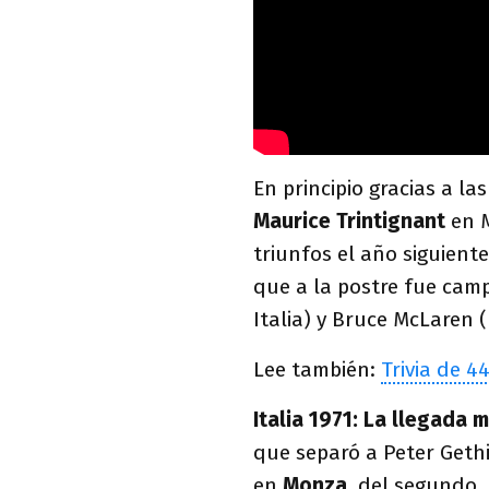
En principio gracias a las
Maurice Trintignant
en M
triunfos el año siguien
que a la postre fue ca
Italia) y Bruce McLaren 
Lee también:
Trivia de 4
Italia 1971: La llegada
que separó a Peter Gethi
en
Monza
, del segundo,