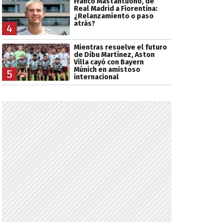
Franco Mastantuono, de
Real Madrid a Fiorentina:
¿Relanzamiento o paso
atrás?
4
Mientras resuelve el futuro
de Dibu Martínez, Aston
Villa cayó con Bayern
Múnich en amistoso
5
internacional