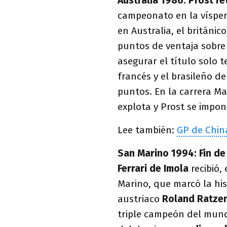
Australia 1986: Prost re
campeonato en la vísper
en Australia, el británic
puntos de ventaja sobre 
asegurar el título solo 
francés y el brasileño d
puntos. En la carrera 
explota y Prost se impon
Lee también:
GP de China
San Marino 1994: Fin de
Ferrari de Imola
recibió,
Marino, que marcó la hi
austriaco
Roland Ratze
triple campeón del mun