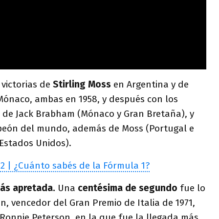
 victorias de
Stirling Moss
en Argentina y de
ónaco, ambas en 1958, y después con los
te de Jack Brabham (Mónaco y Gran Bretaña), y
mpeón del mundo, además de Moss (Portugal e
(Estados Unidos).
42 | ¿Cuánto sabés de la Fórmula 1?
 más apretada.
Una
centésima de segundo
fue lo
n, vencedor del Gran Premio de Italia de 1971,
 Ronnie Peterson, en la que fue la llegada más