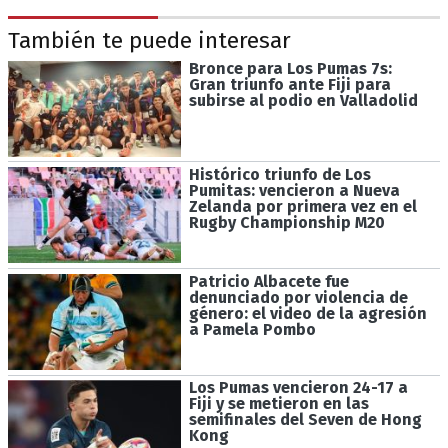
También te puede interesar
Bronce para Los Pumas 7s:
Gran triunfo ante Fiji para
subirse al podio en Valladolid
Histórico triunfo de Los
Pumitas: vencieron a Nueva
Zelanda por primera vez en el
Rugby Championship M20
Patricio Albacete fue
denunciado por violencia de
género: el video de la agresión
a Pamela Pombo
Los Pumas vencieron 24-17 a
Fiji y se metieron en las
semifinales del Seven de Hong
Kong