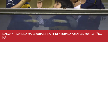
DALMA Y GIANINNA MARADONA SE LA TIENEN JURADA A MATÍAS MORLA. //NA
|
NA