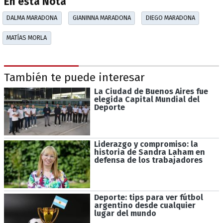
En esta Nota
DALMA MARADONA
GIANINNA MARADONA
DIEGO MARADONA
MATÍAS MORLA
También te puede interesar
La Ciudad de Buenos Aires fue
elegida Capital Mundial del
Deporte
Liderazgo y compromiso: la
historia de Sandra Laham en
defensa de los trabajadores
Deporte: tips para ver fútbol
argentino desde cualquier
lugar del mundo