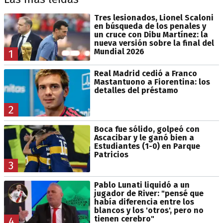
Tres lesionados, Lionel Scaloni
en búsqueda de los penales y
un cruce con Dibu Martínez: la
nueva versión sobre la final del
Mundial 2026
1
Real Madrid cedió a Franco
Mastantuono a Fiorentina: los
detalles del préstamo
2
Boca fue sólido, golpeó con
Ascacibar y le ganó bien a
Estudiantes (1-0) en Parque
Patricios
3
Pablo Lunati liquidó a un
jugador de River: "pensé que
había diferencia entre los
blancos y los 'otros', pero no
tienen cerebro"
4