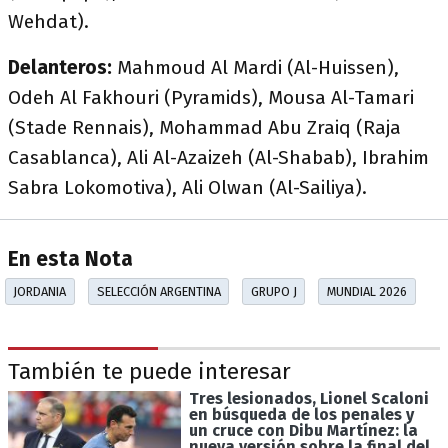
Wehdat).
Delanteros:
Mahmoud Al Mardi (Al-Huissen),
Odeh Al Fakhouri (Pyramids), Mousa Al-Tamari
(Stade Rennais), Mohammad Abu Zraiq (Raja
Casablanca), Ali Al-Azaizeh (Al-Shabab), Ibrahim
Sabra Lokomotiva), Ali Olwan (Al-Sailiya).
En esta Nota
JORDANIA
SELECCIÓN ARGENTINA
GRUPO J
MUNDIAL 2026
También te puede interesar
Tres lesionados, Lionel Scaloni
en búsqueda de los penales y
un cruce con Dibu Martínez: la
nueva versión sobre la final del