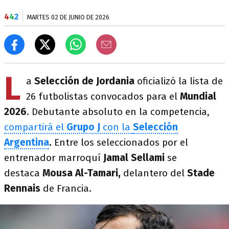
4
4
2
MARTES 02 DE JUNIO DE 2026
L
a
Selección de Jordania
oficializó la lista de
26 futbolistas convocados para el
Mundial
2026
. Debutante absoluto en la competencia,
compartirá el
Grupo J
con la
Selección
Argentina
.
Entre los seleccionados por el
entrenador marroquí
Jamal Sellami
se
destaca
Mousa Al-Tamari,
delantero del
Stade
Rennais
de Francia.