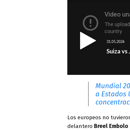
Mundial 20
a Estados U
concentrac
Los europeos no tuvieron
delantero
Breel Embolo