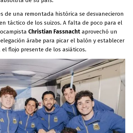
 absoluta de su país.
nes de una remontada histórica se desvanecieron
n táctico de los suizos. A falta de poco para el
diocampista
Christian Fassnacht
aprovechó un
delegación árabe para picar el balón y establecer
a el flojo presente de los asiáticos.