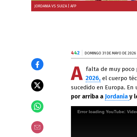
JORDANIA VS SUIZA
| AFP
4
4
2
DOMINGO 31 DE MAYO DE 2026
A
falta de muy poco p
2026,
el cuerpo téc
sucedido en Europa. En 
por arriba a
Jordania
y 