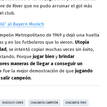
re de River que no pudo arruinar el gol más
el club.
iló” al Bayern Munich
ampeón Metropolitano de 1969 y dejó una huella
s y en los futboleros que lo vieron.
Utopía
dad
, se intentó copiar muchas veces sin éxito,
entando. Porque
jugar bien
y
brindar
ores maneras de llegar a conseguir un
ca fue la mejor demostración de que
jugando
 salir campeón
.
RODOLFO ORIFE
CHACARITA CAMPEÓN
CHACARITA 1969