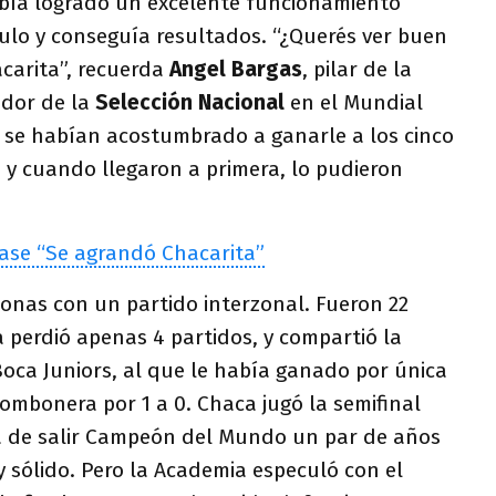
abía logrado un excelente funcionamiento
ulo y conseguía resultados. “¿Querés ver buen
carita”, recuerda
Angel Bargas
, pilar de la
ador de la
Selección Nacional
en el Mundial
s se habían acostumbrado a ganarle a los cinco
 y cuando llegaron a primera, lo pudieron
frase “Se agrandó Chacarita”
zonas con un partido interzonal. Fueron 22
 perdió apenas 4 partidos, y compartió la
oca Juniors, al que le había ganado por única
Bombonera por 1 a 0. Chaca jugó la semifinal
a de salir Campeón del Mundo un par de años
 sólido. Pero la Academia especuló con el