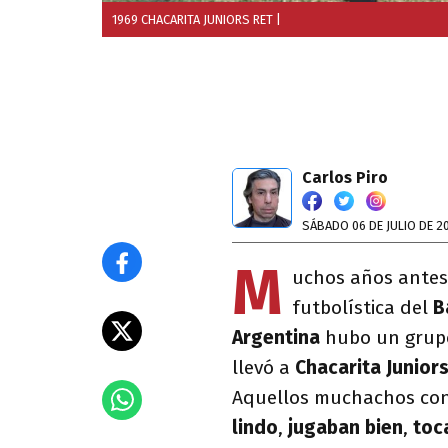
1969 CHACARITA JUNIORS RET
|
Carlos Piro
SÁBADO 06 DE JULIO DE 2
M
uchos años antes
futbolística del
B
Argentina
hubo un grupo
llevó a
Chacarita Junior
Aquellos muchachos con
lindo
,
jugaban bien
,
toc