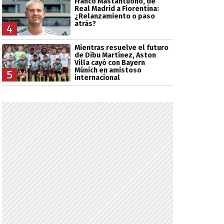
Franco Mastantuono, de
Real Madrid a Fiorentina:
¿Relanzamiento o paso
atrás?
4
Mientras resuelve el futuro
de Dibu Martínez, Aston
Villa cayó con Bayern
Múnich en amistoso
5
internacional