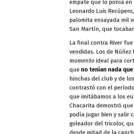
empate que lo ponía en l
Leonardo Luis Recúpero,
palomita ensayada mil ve
San Martín, que tocaban
La final contra River fu
vendidas. Los de Núñez l
momento ideal para corta
que
no tenían nada que 
hinchas del club y de lo
contrastó con el período
que imitábamos a los eu
Chacarita demostró que 
podía jugar bien y salir
goleador del tricolor, q
desde mitad de la cancha