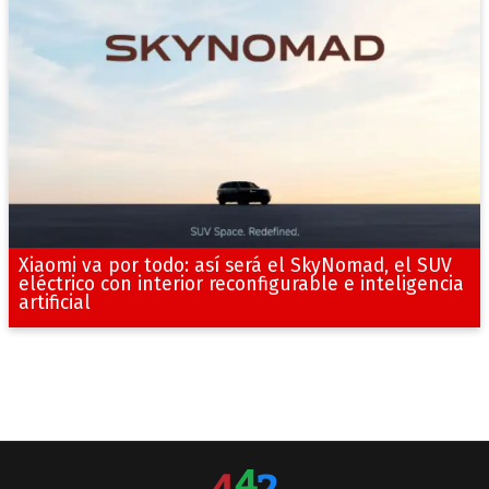
Xiaomi va por todo: así será el SkyNomad, el SUV
eléctrico con interior reconfigurable e inteligencia
artificial