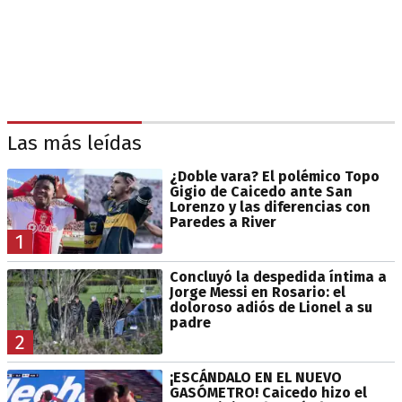
Las más leídas
¿Doble vara? El polémico Topo
Gigio de Caicedo ante San
Lorenzo y las diferencias con
Paredes a River
1
Concluyó la despedida íntima a
Jorge Messi en Rosario: el
doloroso adiós de Lionel a su
padre
2
¡ESCÁNDALO EN EL NUEVO
GASÓMETRO! Caicedo hizo el