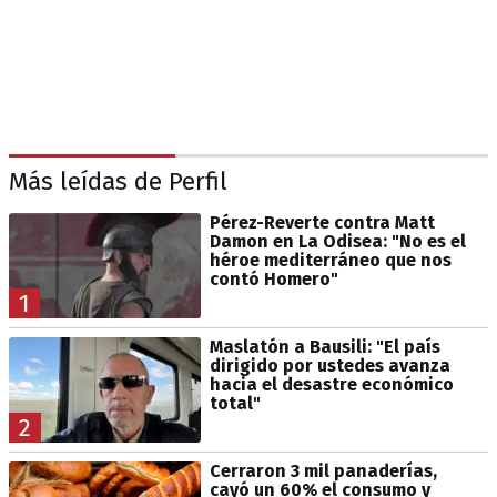
Más leídas de Perfil
Pérez-Reverte contra Matt
Damon en La Odisea: "No es el
héroe mediterráneo que nos
contó Homero"
1
Maslatón a Bausili: "El país
dirigido por ustedes avanza
hacia el desastre económico
total"
2
Cerraron 3 mil panaderías,
cayó un 60% el consumo y