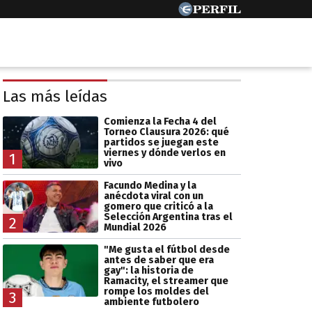
Las más leídas
Comienza la Fecha 4 del
Torneo Clausura 2026: qué
partidos se juegan este
viernes y dónde verlos en
1
vivo
Facundo Medina y la
anécdota viral con un
gomero que criticó a la
Selección Argentina tras el
2
Mundial 2026
"Me gusta el fútbol desde
antes de saber que era
gay": la historia de
Ramacity, el streamer que
rompe los moldes del
3
ambiente futbolero