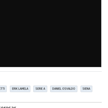
ETTI
ERIK LAMELA
SERIE A
DANIEL OSVALDO
SIENA
teresar