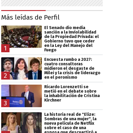
Más leídas de Perfil
El Senado dio media
sanción a la Inviolabilidad
de la Propiedad Privada: el
Gobierno tuvo que ceder
en la Ley del Manejo del
1
Fuego
Encuesta rumbo a 2027:
cuatro consultoras
midieron el desgaste de
Milei y la crisis de liderazgo
2
en el peronismo
Ricardo Lorenzetti se
metió en el debate sobre
la inhabilitación de Cristina
Kirchner
3
La historia real de "Elize:
Sombras de una mujer", la
nueva película de Netflix
sobre el caso de una
esposa que descuartizó a