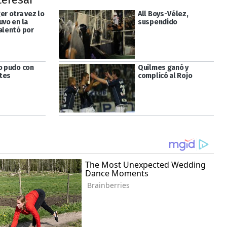
er otra vez lo
All Boys-Vélez,
uvo en la
suspendido
 alentó por
no pudo con
Quilmes ganó y
tes
complicó al Rojo