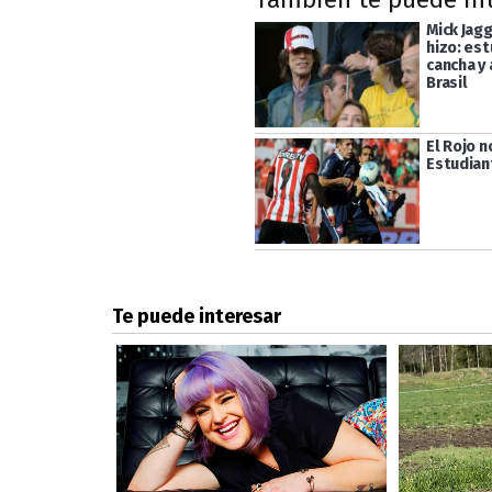
Mick Jagg
hizo: est
cancha y
Brasil
El Rojo 
Estudian