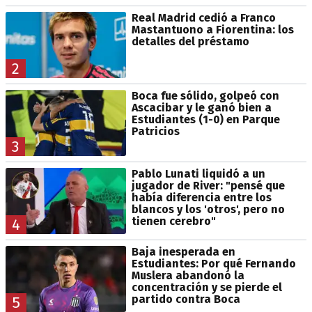
Real Madrid cedió a Franco
Mastantuono a Fiorentina: los
detalles del préstamo
2
Boca fue sólido, golpeó con
Ascacibar y le ganó bien a
Estudiantes (1-0) en Parque
Patricios
3
Pablo Lunati liquidó a un
jugador de River: "pensé que
había diferencia entre los
blancos y los 'otros', pero no
tienen cerebro"
4
Baja inesperada en
Estudiantes: Por qué Fernando
Muslera abandonó la
concentración y se pierde el
partido contra Boca
5