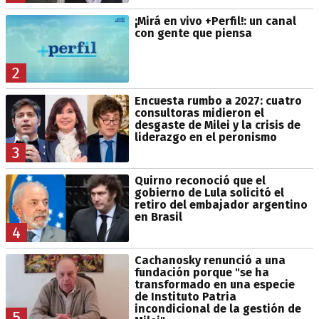
¡Mirá en vivo +Perfil!: un canal
con gente que piensa
2
Encuesta rumbo a 2027: cuatro
consultoras midieron el
desgaste de Milei y la crisis de
liderazgo en el peronismo
3
Quirno reconoció que el
gobierno de Lula solicitó el
retiro del embajador argentino
en Brasil
4
Cachanosky renunció a una
fundación porque "se ha
transformado en una especie
de Instituto Patria
incondicional de la gestión de
5