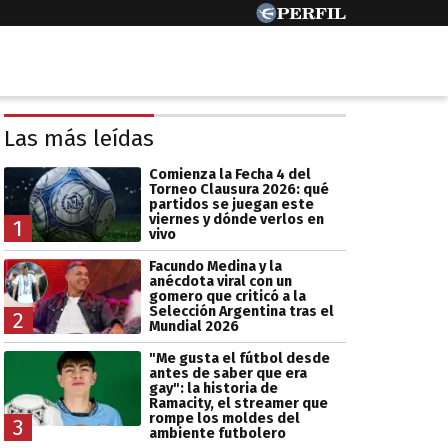
Las más leídas
Comienza la Fecha 4 del
Torneo Clausura 2026: qué
partidos se juegan este
viernes y dónde verlos en
1
vivo
Facundo Medina y la
anécdota viral con un
gomero que criticó a la
Selección Argentina tras el
2
Mundial 2026
"Me gusta el fútbol desde
antes de saber que era
gay": la historia de
Ramacity, el streamer que
rompe los moldes del
3
ambiente futbolero