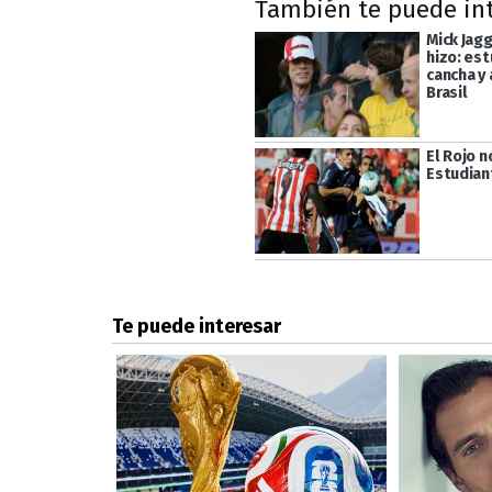
También te puede in
Mick Jagg
hizo: est
cancha y
Brasil
El Rojo 
Estudian