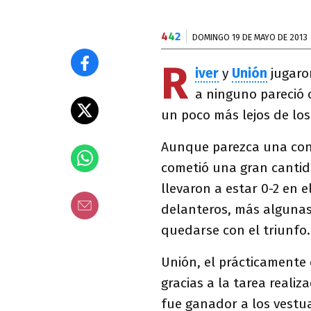
4
4
2
DOMINGO 19 DE MAYO DE 2013
R
iver
y
Unión
jugaro
a ninguno pareció
un poco más lejos de los
Aunque parezca una cont
cometió una gran cantida
llevaron a estar 0-2 en e
delanteros, más algunas 
quedarse con el triunfo.
Unión, el prácticamente
gracias a la tarea realiz
fue ganador a los vestua