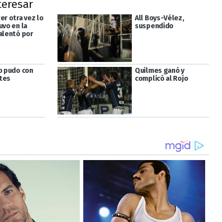
teresar
er otra vez lo
All Boys-Vélez,
uvo en la
suspendido
 alentó por
no pudo con
Quilmes ganó y
tes
complicó al Rojo