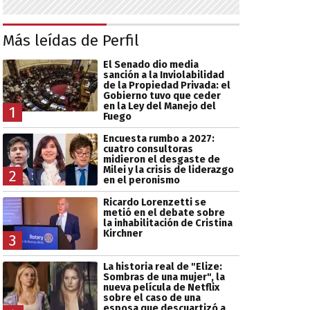
Más leídas de Perfil
El Senado dio media
sanción a la Inviolabilidad
de la Propiedad Privada: el
Gobierno tuvo que ceder
en la Ley del Manejo del
1
Fuego
Encuesta rumbo a 2027:
cuatro consultoras
midieron el desgaste de
Milei y la crisis de liderazgo
2
en el peronismo
Ricardo Lorenzetti se
metió en el debate sobre
la inhabilitación de Cristina
Kirchner
3
La historia real de "Elize:
Sombras de una mujer", la
nueva película de Netflix
sobre el caso de una
esposa que descuartizó a