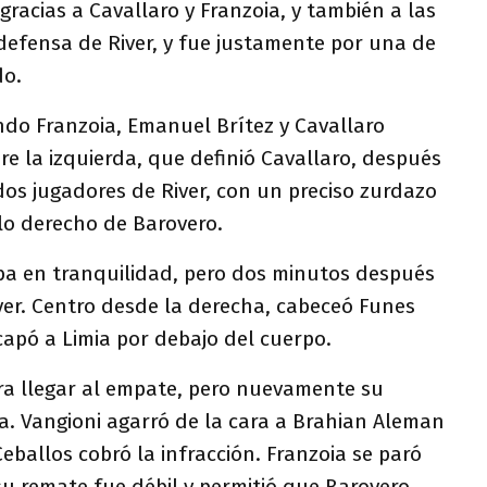
gracias a Cavallaro y Franzoia, y también a las
defensa de River, y fue justamente por una de
do.
ndo Franzoia, Emanuel Brítez y Cavallaro
e la izquierda, que definió Cavallaro, después
dos jugadores de River, con un preciso zurdazo
lo derecho de Barovero.
a en tranquilidad, pero dos minutos después
ver. Centro desde la derecha, cabeceó Funes
scapó a Limia por debajo del cuerpo.
ara llegar al empate, pero nuevamente su
a. Vangioni agarró de la cara a Brahian Aleman
eballos cobró la infracción. Franzoia se paró
 su remate fue débil y permitió que Barovero,